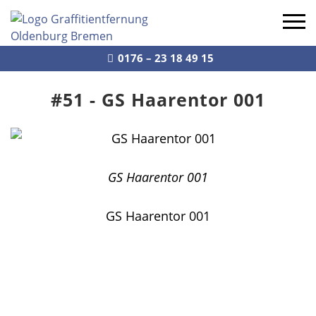
0176 – 23 18 49 15
Leistungen
#51 - GS Haarentor 001
Profil
Referenzen
GS Haarentor 001
Kontakt
Navigation schließen
GS Haarentor 001