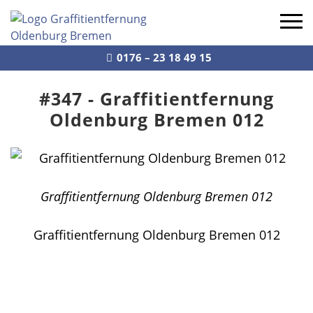
0176 – 23 18 49 15
Leistungen
#347 - Graffitientfernung
Profil
Oldenburg Bremen 012
Referenzen
Kontakt
Graffitientfernung Oldenburg Bremen 012
Navigation schließen
Graffitientfernung Oldenburg Bremen 012