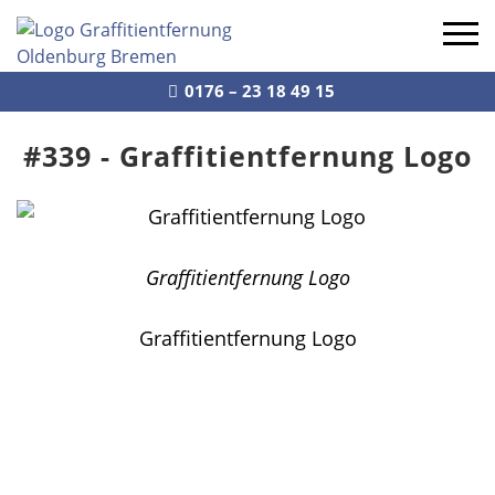
0176 – 23 18 49 15
Leistungen
#339 - Graffitientfernung Logo
Profil
Referenzen
Graffitientfernung Logo
Kontakt
Navigation schließen
Graffitientfernung Logo